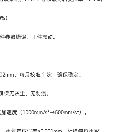
0%）
件参数错误、工件震动。
02mm，每月校准 1 次，确保稳定。
确保无灰尘、无划痕。
度（1000mm/s²→500mm/s²）。
重复定位误差≤0.001mm，杜绝错位重影。