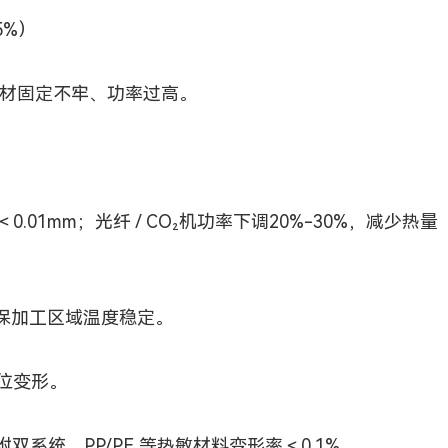
5%）
材固定不牢、功率过高。
1mm；光纤 / CO₂机功率下调20%-30%，减少热量
，确保加工区域温度稳定。
位变形。
系统，PP/PE 等热敏材料变形率＜0.1%。