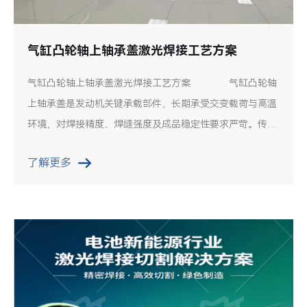
气缸凸轮轴上轴承盖激光焊接工艺方案
气缸凸轮轴上轴承盖激光焊接工艺方案 气缸凸轮轴
上轴承盖是发动机关键承载部件，长期承受交变载荷与高温
环境，对焊接精度、焊缝强度及成品稳定性要求严苛。传统
焊接方式易出现工件变形、焊缝缺陷、精度不达标等问题，
了解更多
帝耐激光凭借成熟的激光焊接技术与