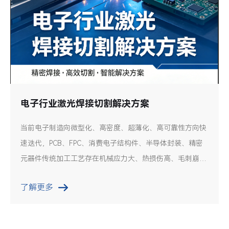
电子行业激光焊接切割解决方案
当前电子制造向微型化、高密度、超薄化、高可靠性方向快
速迭代，PCB、FPC、消费电子结构件、半导体封装、精密
元器件传统加工工艺存在机械应力大、热损伤高、毛刺崩
边、良率偏低、换型缓慢等痛点。激光加工具备非接触、高
了解更多
精度、低热影响、无机械应力、自