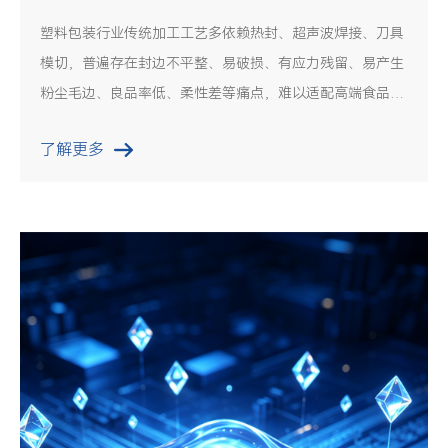
塑料包装行业传统加工工艺多依赖热封、超声波焊接、刀具
模切，普遍存在封边不平整、易破损、有应力残留、易产生
粉尘毛边、良品率低、柔性差等痛点，难以适配高端食品、
医药、日化、精密电子包装的高精度、高洁净、高密封生产
了解更多
需求。激光焊接与切割凭借无接触加