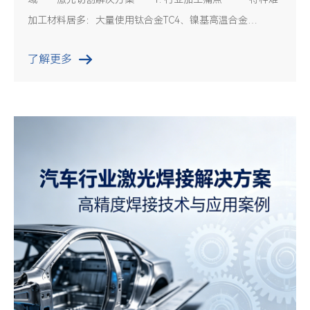
加工材料居多：大量使用钛合金TC4、镍基高温合金
Inconel718、航空高强铝、碳纤维复合材料，材料硬度高、
了解更多
导热差、粘性大，传统