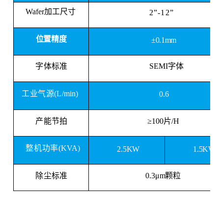
Wafer加工尺寸
2”-12”
位置精度
±0.1mm
字体标准
SEMI
字体
工业气源
(L/
min
)
0.6
产能节拍
≥100片/H
整机功率
(
KVA
)
2.5KW
1.5KW
除尘标准
0.3μm颗粒