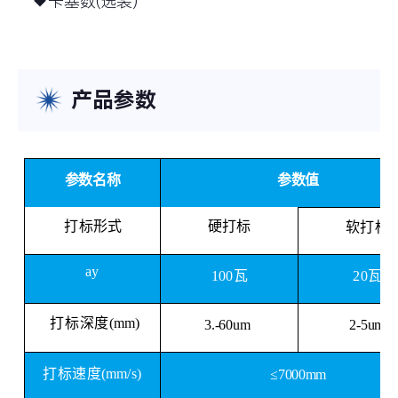
◆卡塞数(选装)
产品参数
参数名称
参数值
打标形式
硬打标
软打标
ay
100瓦
20瓦
打标深度
(
mm
)
3.-60um
2-5um
打标速度
(
mm
/s)
≤7000mm