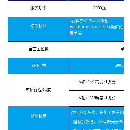
激光功率
2000瓦
各种高分子材料例如
切割材料
PP
,
PE
,
ABS
.
SMC,PCM,碳纤维，
皮革等
台面工位数
单
/
Z轴行程
600
mm
A轴±135°精度≤1弧分
五轴行程
/精度
A轴±135°精度≤1弧分
厚壁方钢焊接，在加工面有加厚
整体机床
煌有加强筋，
(经有限元分析设