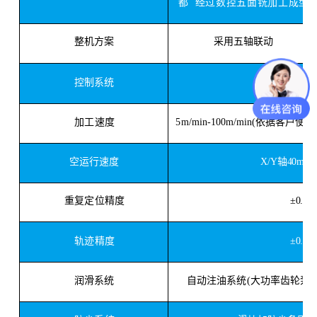
都
经过数控五面铣加工成型
整机方案
采用五轴联动
帝耐激
控制系统
5m/
min
-100m/
min
(依据客户使
加工速度
X/Y轴40m/mi
空运行速度
重复定位精度
±0.03
轨迹精度
±0.03
自动注油系统
(大功率齿轮泵，
润滑系统