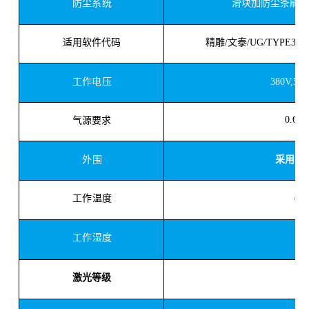
滑块加防尘条刷，
防尘系统
精雕
/文泰/UG/TYPE3/M
适用软件代码
380V,50/
工作电压
0.6-0
气源要求
采用钣
外围
工作温度
0-3
工作湿度
≤8
激光等级